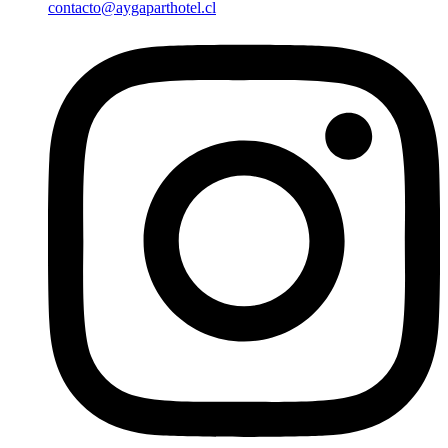
contacto@aygaparthotel.cl