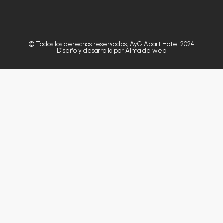
© Todos los derechos reservadps, AyG Apart Hotel 2024
Diseño y desarrollo por Alma de web