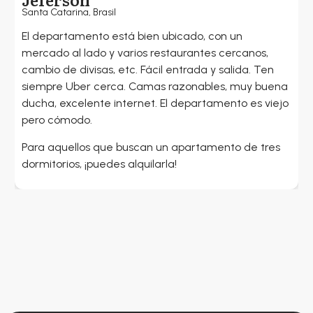
Santa Catarina, Brasil
S
El departamento está bien ubicado, con un
G
mercado al lado y varios restaurantes cercanos,
c
cambio de divisas, etc. Fácil entrada y salida. Ten
a
siempre Uber cerca. Camas razonables, muy buena
p
ducha, excelente internet. El departamento es viejo
L
pero cómodo.
l
Para aquellos que buscan un apartamento de tres
E
dormitorios, ¡puedes alquilarla!
m