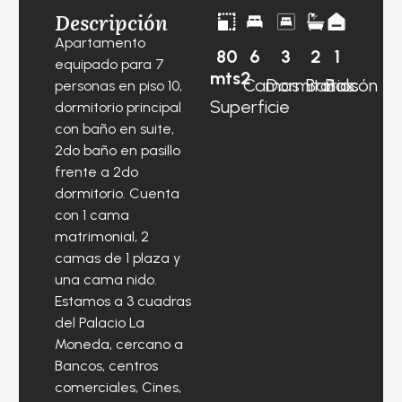
Descripción
Apartamento
80
6
3
2
1
equipado para 7
mts2
Camas
Dormitorios
Baños
Balcón
personas en piso 10,
Superficie
dormitorio principal
con baño en suite,
2do baño en pasillo
frente a 2do
dormitorio. Cuenta
con 1 cama
matrimonial, 2
camas de 1 plaza y
una cama nido.
Estamos a 3 cuadras
del Palacio La
Moneda, cercano a
Bancos, centros
comerciales, Cines,