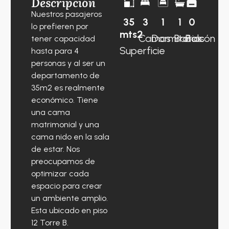
Descripción
Nuestros pasajeros
35
3
1
1
0
lo prefieren por
mts2
Camas
Dormitorios
Baños
Balcón
tener capacidad
Superficie
hasta para 4
personas y al ser un
departamento de
35m2 es realmente
económico. Tiene
una cama
matrimonial y una
cama nido en la sala
de estar. Nos
preocupamos de
optimizar cada
espacio para crear
un ambiente amplio.
Esta ubicado en piso
12 Torre B.