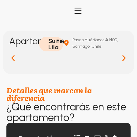
Apartamento
Suite
Paseo Huérfanos #1400,
Lila
Santiago. Chile
Detalles que marcan la
diferencia
¿Qué encontrarás en este
apartamento?