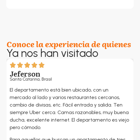
Conoce la experiencia de quienes
Ya nos han visitado
Jeferson
Santa Catarina, Brasil
S
El departamento está bien ubicado, con un
G
mercado al lado y varios restaurantes cercanos,
c
cambio de divisas, etc. Fácil entrada y salida. Ten
a
siempre Uber cerca. Camas razonables, muy buena
p
ducha, excelente internet. El departamento es viejo
L
pero cómodo.
l
Para aquellos que buscan un apartamento de tres
E