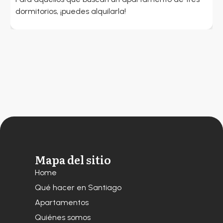
dormitorios, ¡puedes alquilarla!
m
Mapa del sitio
Home
Qué hacer en Santiago
Apartamentos
Quiénes somos