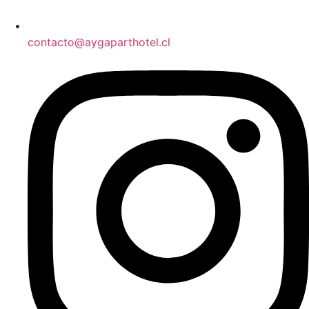
contacto@aygaparthotel.cl